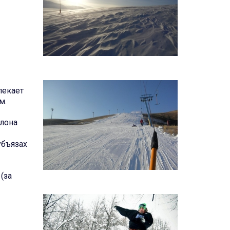
лекает
м.
клона
убъязах
(за