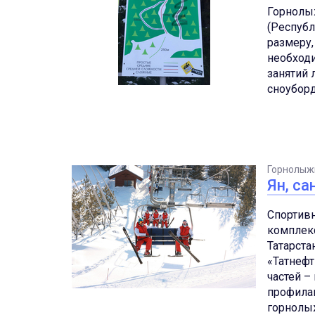
Горнолы
(Республ
размеру,
необход
занятий
сноубор
Горнолыж
Ян, са
Спортив
комплекс
Татарста
«Татнефт
частей –
профилак
горнолы