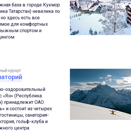
жная база в городе Кукмор
ика Татарстан) невелика по
 но здесь есть все
имое для комфортных
 лыжным спортом и
дингом
ный курорт
наторий
но-оздоровительный
 «Ян» (Республика
н) принадлежит ОАО
ь» и состоит из четырех
 гостиницы, санатория-
тория, гольф-клуба и
жного центра