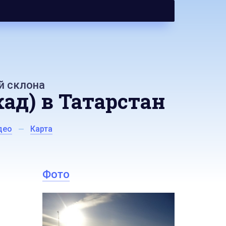
й склона
д) в Татарстан
део
Карта
Фото