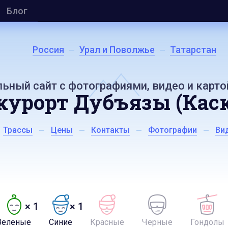
Блог
Россия
Урал и Поволжье
Татарстан
ьный сайт с фотографиями, видео и карто
урорт Дубъязы (Каска
Трассы
Цены
Контакты
Фотографии
Ви
× 1
× 1
Зеленые
Синие
Красные
Черные
Гондолы