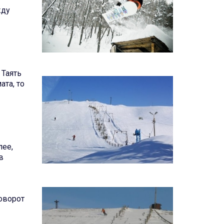
жду
 Таять
ата, то
лее,
в
оворот