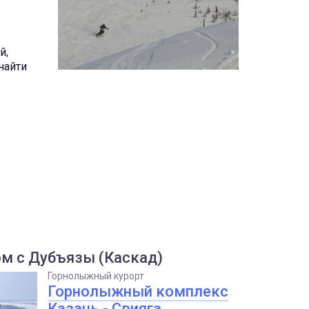
й,
найти
м с Дубъязы (Каскад)
Горнолыжный курорт
Горнолыжный комплекс
Казань - Свияга