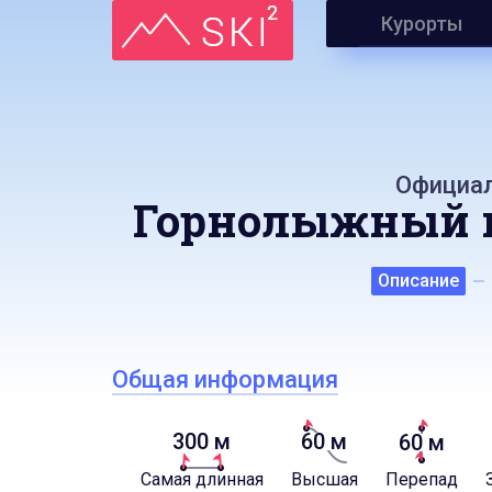
Курорты
Официал
Горнолыжный к
Описание
Общая информация
300 м
60 м
60 м
Самая длинная
Высшая
Перепад