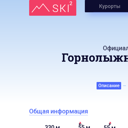
Курорты
Официал
Горнолыжн
Описание
Общая информация
330 м
55 м
55 м