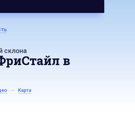
сть
й склона
ФриСтайл в
део
Карта