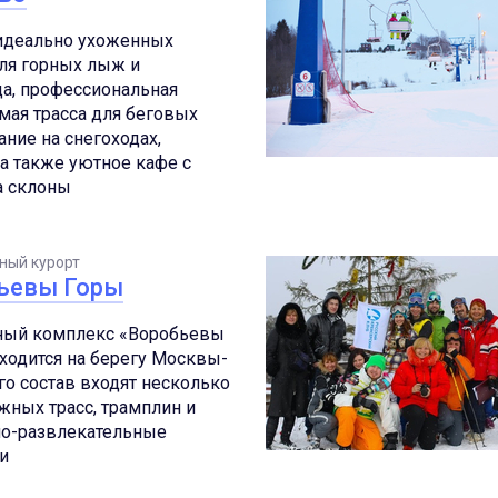
идеально ухоженных
ля горных лыж и
а, профессиональная
ая трасса для беговых
ание на снегоходах,
 а также уютное кафе с
а склоны
ный курорт
ьевы Горы
ный комплекс «Воробьевы
ходится на берегу Москвы-
его состав входят несколько
ных трасс, трамплин и
но-развлекательные
и