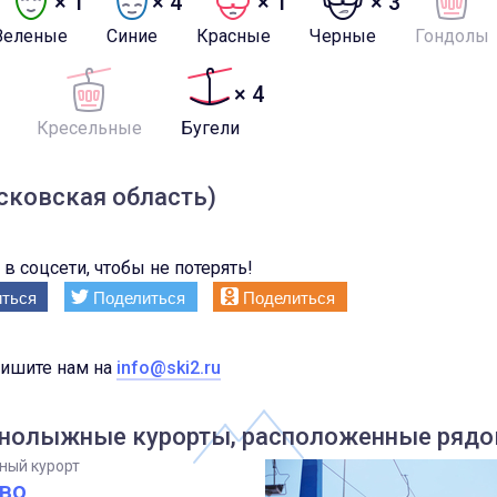
× 1
× 4
× 1
× 3
Зеленые
Синие
Красные
Черные
Гондолы
× 4
Кресельные
Бугели
сковская область)
в соцсети, чтобы не потерять!
ться
Поделиться
Поделиться
пишите нам на
info@ski2.ru
нолыжные курорты, расположенные рядом
ный курорт
во