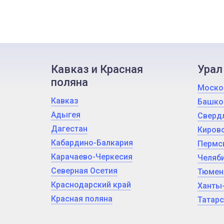
Кавказ и Красная
Урал
поляна
Моско
Кавказ
Башко
Адыгея
Сверд
Дагестан
Кировс
Кабардино-Балкария
Пермс
Карачаево-Черкесия
Челяби
Северная Осетия
Тюмен
Краснодарский край
Ханты
Красная поляна
Татарс