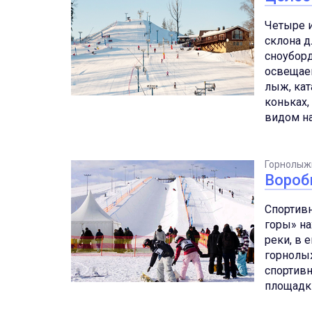
Четыре 
склона д
сноуборд
освещаем
лыж, кат
коньках,
видом н
Горнолыж
Вороб
Спортив
горы» на
реки, в 
горнолыж
спортив
площадк