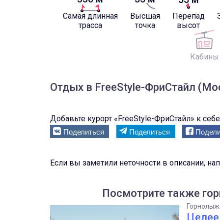
Самая длинная
Высшая
Перепад
трасса
точка
высот
Кабины
Отдых в FreeStyle-ФриСтайл (Мо
Добавьте курорт «FreeStyle-ФриСтайл» к себе 
Поделиться
Поделиться
Подели
Если вы заметили неточности в описании, на
Посмотрите также гор
Горнолыж
Целее