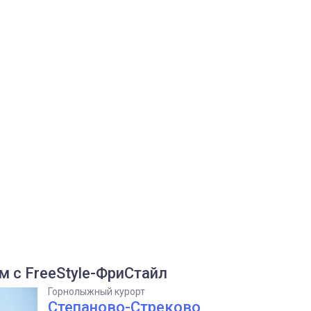
 с FreeStyle-ФриСтайл
Горнолыжный курорт
Степаново-Стреково