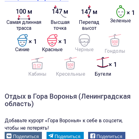
100 м
147 м
147 м
× 1
Зеленые
Самая длинная
Высшая
Перепад
трасса
точка
высот
× 1
× 1
Синие
Красные
Черные
Гондолы
× 1
Кабины
Кресельные
Бугели
Отдых в Гора Воронья (Ленинградская
область)
Добавьте курорт «Гора Воронья» к себе в соцсети,
чтобы не потерять!
Поделиться
Поделиться
Поделиться