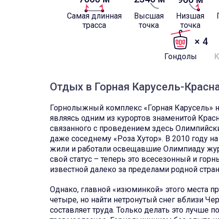
Самая длинная
Высшая
Низшая
трасса
точка
точка
× 4
Гондолы
Отдых в Горная Карусель-Красна
Горнолыжный комплекс «Горная Карусель» нах
являясь одним из курортов знаменитой Красн
связанного с проведением здесь Олимпийских
даже соседнему «Роза Хутор». В 2010 году на
жили и работали освещавшие Олимпиаду журн
свой статус – теперь это всесезонный и горн
известной далеко за пределами родной стра
Однако, главной «изюминкой» этого места пр
четыре, но найти нетронутый снег вблизи Че
составляет труда. Только делать это лучше 