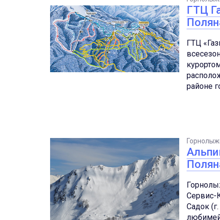
ГТЦ Г
Полян
ГТЦ «Газ
всесезо
курортом
располо
районе г
Горнолыж
Альпи
Полян
Горнолы
Сервис-К
Садок (г
любимей