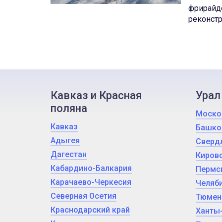
фрирайде
реконстр
Кавказ и Красная
Урал
поляна
Моско
Кавказ
Башко
Адыгея
Сверд
Дагестан
Кировс
Кабардино-Балкария
Пермс
Карачаево-Черкесия
Челяби
Северная Осетия
Тюмен
Краснодарский край
Ханты