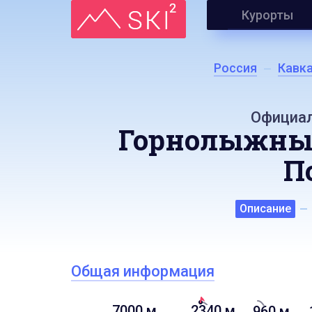
Курорты
Россия
Кавка
Официал
Горнолыжный
П
Описание
Общая информация
7000 м
2340 м
960 м