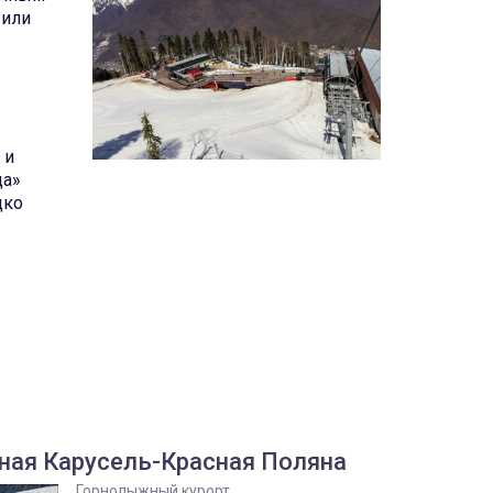
 или
 и
да»
дко
ная Карусель-Красная Поляна
Горнолыжный курорт