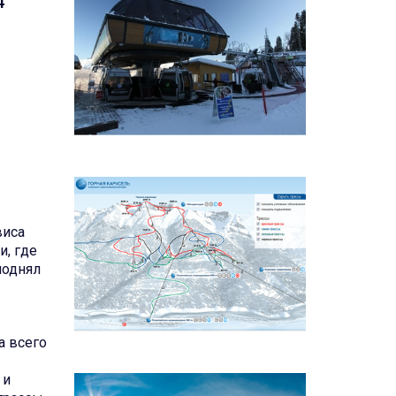
4
виса
и, где
поднял
а всего
 и