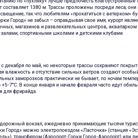
танию по «пухляку» лучше предпочесть благоустроенные 
т составляет 1380 м. Трассы проложены посреди леса, они
свещение, так что любителям «прокатиться с ветерком» б
орки Город» не забыл – оправдывая свое имя, курорт являе
очных, магазинов и развлекательных центров, аквапарком
 залами, спортивными школами и детскими клубами.
с декабря по май, но некоторые трассы сохраняют покрыт
кая влажность и отсутствие сильных ветров создают особы
льных заморозков практически не бывает, по ночам темпе
о +5-7°C. В конце января и начале февраля часто идут обил
я для фрирайда.
нодорожный вокзал, ежедневно принимающие тысячи турис
ки Город» можно электропоездом «Ласточка» (станция «Эс
сель»), трансфером (Аэропорт-Горки Город-Аэропорт) или 