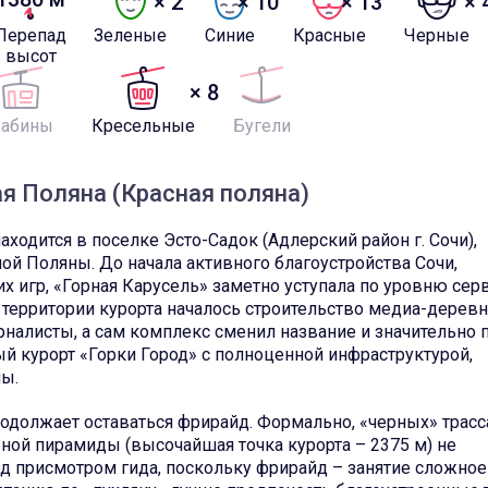
× 2
× 10
× 13
× 
Перепад
Зеленые
Синие
Красные
Черные
высот
× 8
Кабины
Кресельные
Бугели
я Поляна (Красная поляна)
одится в поселке Эсто-Садок (Адлерский район г. Сочи),
ой Поляны. До начала активного благоустройства Сочи,
 игр, «Горная Карусель» заметно уступала по уровню сер
 территории курорта началось строительство медиа-деревн
алисты, а сам комплекс сменил название и значительно 
ый курорт «Горки Город» с полноценной инфраструктурой,
ны.
одолжает оставаться фрирайд. Формально, «черных» трасс
рной пирамиды (высочайшая точка курорта – 2375 м) не
под присмотром гида, поскольку фрирайд – занятие сложное