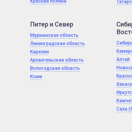
Красная поляна
Татарс
Питер и Север
Сиби
Вост
Мурманская область
Сибир
Ленинградская область
Кемер
Карелия
Алтай
Архангельская область
Новос
Вологодская область
Красно
Коми
Хакас
Иркутс
Камчат
Саха (