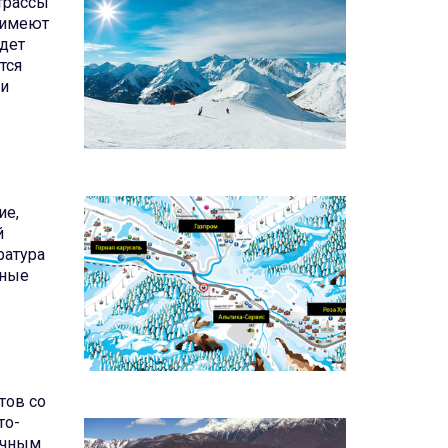
трассы
 имеют
удет
тся
 и
ие,
й
ратура
ьные
тов со
то-
личным