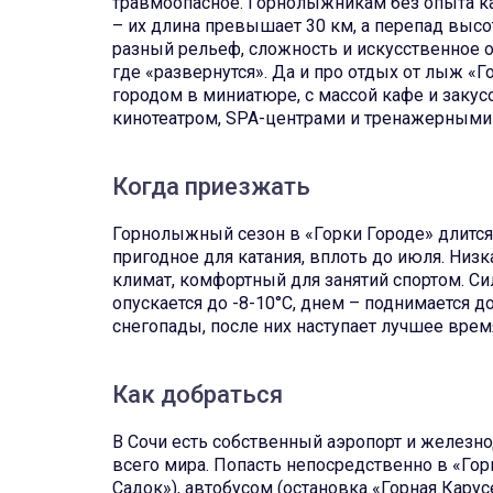
травмоопасное. Горнолыжникам без опыта ка
– их длина превышает 30 км, а перепад высо
разный рельеф, сложность и искусственное о
где «развернутся». Да и про отдых от лыж «Г
городом в миниатюре, с массой кафе и закус
кинотеатром, SPA-центрами и тренажерными
Когда приезжать
Горнолыжный сезон в «Горки Городе» длится 
пригодное для катания, вплоть до июля. Низ
климат, комфортный для занятий спортом. Си
опускается до -8-10°C, днем – поднимается д
снегопады, после них наступает лучшее врем
Как добраться
В Сочи есть собственный аэропорт и желез
всего мира. Попасть непосредственно в «Гор
Садок»), автобусом (остановка «Горная Кару