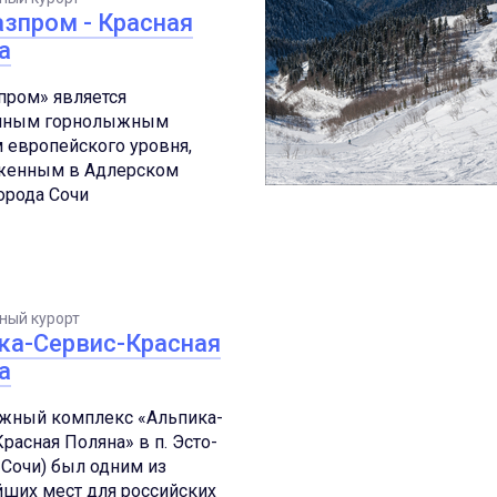
азпром - Красная
а
пром» является
нным горнолыжным
 европейского уровня,
женным в Адлерском
орода Сочи
ный курорт
ка-Сервис-Красная
а
жный комплекс «Альпика-
расная Поляна» в п. Эсто-
. Сочи) был одним из
ших мест для российских