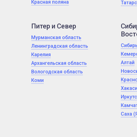
Красная поляна
Татарс
Питер и Север
Сиби
Вост
Мурманская область
Сибир
Ленинградская область
Кемер
Карелия
Алтай
Архангельская область
Новос
Вологодская область
Красно
Коми
Хакас
Иркутс
Камчат
Саха (