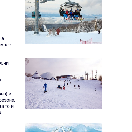
на
льное
сии.
?
на) и
сезона.
а то и
о