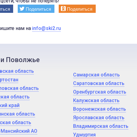
цсети, чтобы не потерять!
ться
Поделиться
Поделиться
пишите нам на
info@ski2.ru
 и Поволжье
вская область
Самарская область
ртостан
Саратовская область
ловская область
Оренбургская область
кая область
Калужская область
кий край
Воронежская область
нская область
Ярославская область
ская область
Владимирская область
-Мансийский АО
Удмуртия