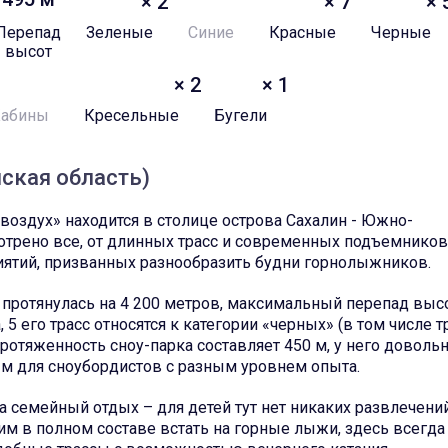
× 2
× 7
× 
Перепад
Зеленые
Синие
Красные
Черные
высот
× 2
× 1
Кабины
Кресельные
Бугели
нская область)
воздух» находится в столице острова Сахалин - Южно-
трено все, от длинных трасс и современных подъемников
иятий, призванных разнообразить будни горнолыжников.
» протянулась на 4 200 метров, максимальный перепад выс
5 его трасс относятся к категории «черных» (в том числе т
 Протяженность сноу-парка составляет 450 м, у него доволь
м для сноубордистов с разным уровнем опыта.
на семейный отдых – для детей тут нет никаких развлечени
 в полном составе встать на горные лыжи, здесь всегда