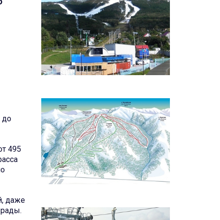
5
 до
от 495
расса
но
й, даже
 рады.