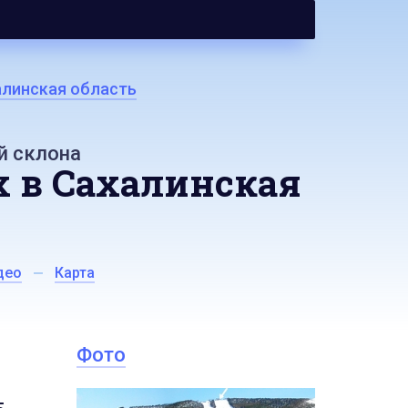
алинская область
й склона
 в Сахалинская
део
Карта
Фото