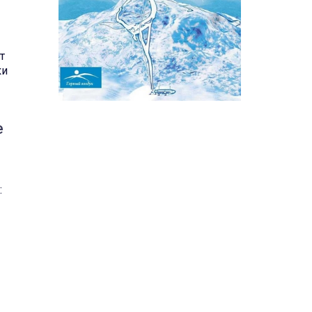
т
ки
е
: