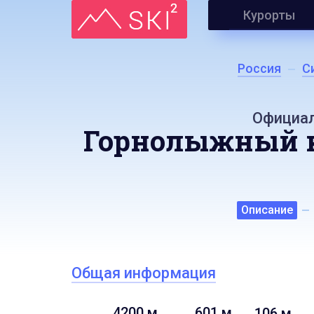
Курорты
Россия
С
Официал
Горнолыжный к
Описание
Общая информация
4200 м
601 м
106 м