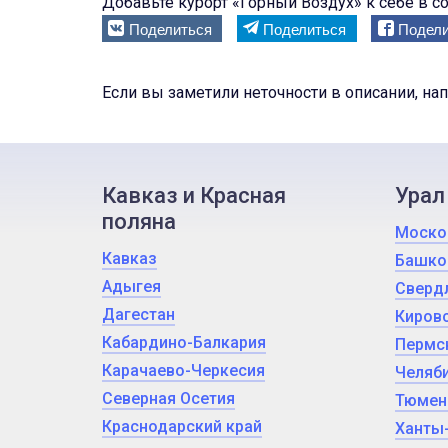
Добавьте курорт «Горный Воздух» к себе в со
Поделиться
Поделиться
Подели
Если вы заметили неточности в описании, на
Кавказ и Красная
Урал
поляна
Моско
Кавказ
Башко
Адыгея
Сверд
Дагестан
Кировс
Кабардино-Балкария
Пермс
Карачаево-Черкесия
Челяби
Северная Осетия
Тюмен
Краснодарский край
Ханты