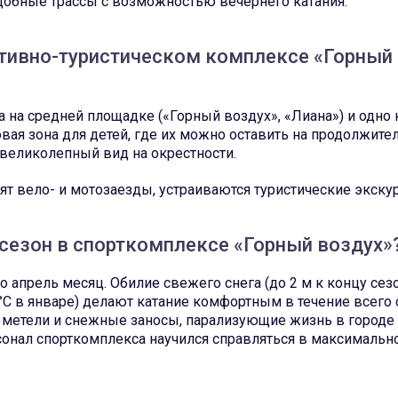
удобные трассы с возможностью вечернего катания.
ртивно-туристическом комплексе «Горный
а на средней площадке («Горный воздух», «Лиана») и одно 
овая зона для детей, где их можно оставить на продолжите
 великолепный вид на окрестности.
т вело- и мотозаезды, устраиваются туристические экскур
сезон в спорткомплексе «Горный воздух»
 апрель месяц. Обилие свежего снега (до 2 м к концу сезо
°C в январе) делают катание комфортным в течение всего 
метели и снежные заносы, парализующие жизнь в городе (
рсонал спорткомплекса научился справляться в максимальн