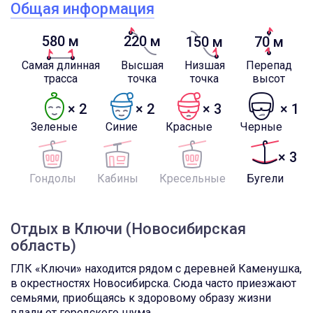
Общая информация
580 м
220 м
150 м
70 м
Самая длинная
Высшая
Низшая
Перепад
трасса
точка
точка
высот
× 2
× 2
× 3
× 1
Зеленые
Синие
Красные
Черные
× 3
Гондолы
Кабины
Кресельные
Бугели
Отдых в Ключи (Новосибирская
область)
ГЛК «Ключи» находится рядом с деревней Каменушка,
в окрестностях Новосибирска. Сюда часто приезжают
семьями, приобщаясь к здоровому образу жизни
вдали от городского шума.