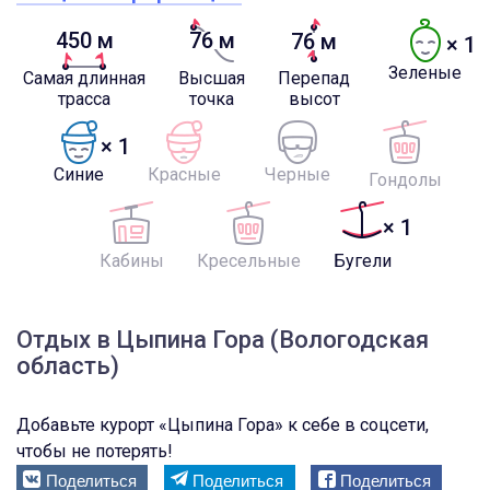
450 м
76 м
76 м
× 1
Зеленые
Самая длинная
Высшая
Перепад
трасса
точка
высот
× 1
Синие
Красные
Черные
Гондолы
× 1
Кабины
Кресельные
Бугели
Отдых в Цыпина Гора (Вологодская
область)
Добавьте курорт «Цыпина Гора» к себе в соцсети,
чтобы не потерять!
Поделиться
Поделиться
Поделиться