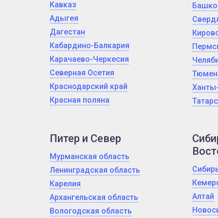
Кавказ
Башко
Адыгея
Сверд
Дагестан
Кировс
Кабардино-Балкария
Пермс
Карачаево-Черкесия
Челяби
Северная Осетия
Тюмен
Краснодарский край
Ханты
Красная поляна
Татарс
Питер и Север
Сиби
Вост
Мурманская область
Сибир
Ленинградская область
Кемер
Карелия
Алтай
Архангельская область
Новос
Вологодская область