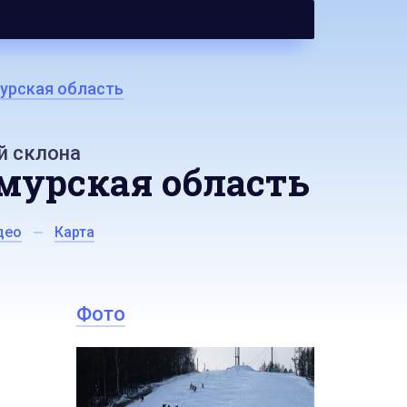
урская область
й склона
мурская область
део
Карта
Фото