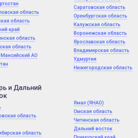
ртостан
Саратовская область
ловская область
Оренбургская область
кая область
Калужская область
кий край
Воронежская область
нская область
Ярославская область
ская область
Владимирская область
-Мансийский АО
Удмуртия
тан
Нижегородская область
рь и Дальний
ок
Ямал (ЯНАО)
ь
Омская область
овская область
Читинская область
Дальний восток
ибирская область
Приморский край