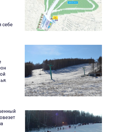
я себе
е
зон
гой
ья.
твенный
довезет
на