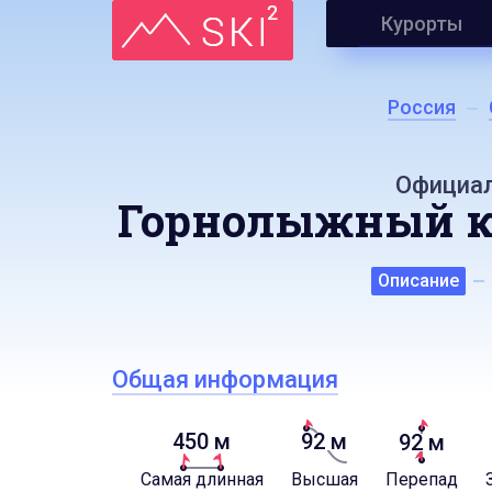
Курорты
Россия
Официал
Горнолыжный ку
Описание
Общая информация
450 м
92 м
92 м
Самая длинная
Высшая
Перепад