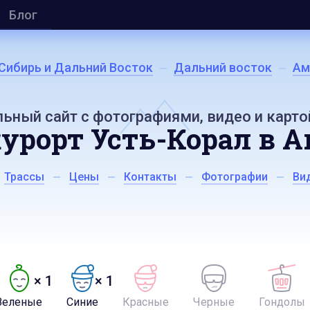
Блог
Сибирь и Дальний Восток
Дальний восток
Ам
ьный сайт с фотографиями, видео и карто
рорт Усть-Корал в А
Трассы
Цены
Контакты
Фотографии
Ви
× 1
× 1
Зеленые
Синие
Красные
Черные
Гондолы