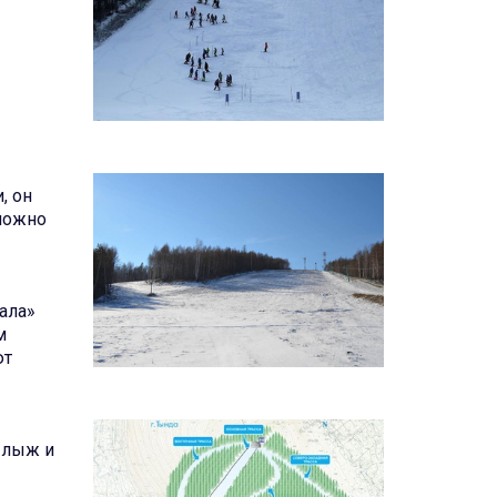
, он
 можно
рала»
м
ют
 лыж и